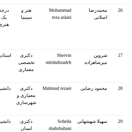
26
محمدرضا
Mohammad
هنر و
درجه
اصلانی
reza aslani
سینما
یک
هنری
27
شروین
Shervin
دکتری
استادی
میرشاهزاده
mirshahzadeh
تخصصی
معماری
28
محمود رضایی
Mahmud rezaei
دکتری
دانشیا
معماری و
شهرسازی
29
سهیلا شهشهانی
Soheila
دکتری
دانشیا
shahshahani
انسان