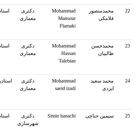
22
محمدمنصور
Mohammad
دکتری
استاد
فلامکی
Mansour
معماری
Flamaki
23
محمدحسن
Mohammad
دکتری
استاد
طالبیان
Hassan
معماری
Talebian
24
محمد سعید
Mohammad
دکتری
استادی
ایزدی
saeid izadi
معماری
25
سیمین حناچی
Simin hanachi
دکتری
استاد
شهرسازی