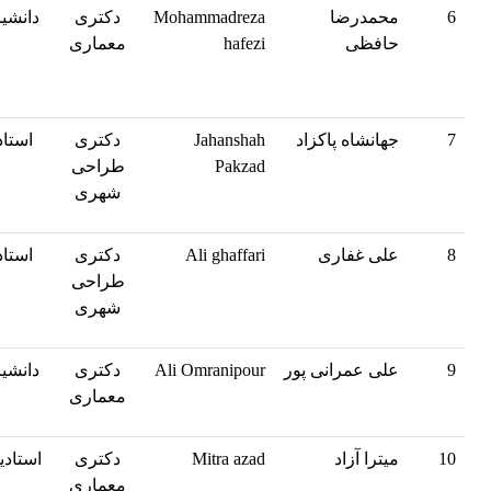
6
محمدرضا
Mohammadreza
دکتری
دانشیا
حافظی
hafezi
معماری
7
جهانشاه پاکزاد
Jahanshah
دکتری
استاد
Pakzad
طراحی
شهری
8
علی غفاری
Ali ghaffari
دکتری
استاد
طراحی
شهری
9
علی عمرانی پور
Ali Omranipour
دکتری
دانشیا
معماری
10
میترا آزاد
Mitra azad
دکتری
استادی
معماری