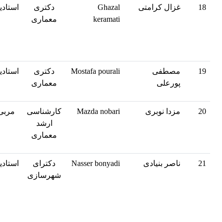
18
غزال کرامتی
Ghazal
دکتری
استادی
keramati
معماری
19
مصطفی
Mostafa pourali
دکتری
استادی
پورعلی
معماری
20
مزدا نوبری
Mazda nobari
کارشناسی
مربی
ارشد
معماری
21
ناصر بنیادی
Nasser bonyadi
دکترای
استادی
شهرسازی