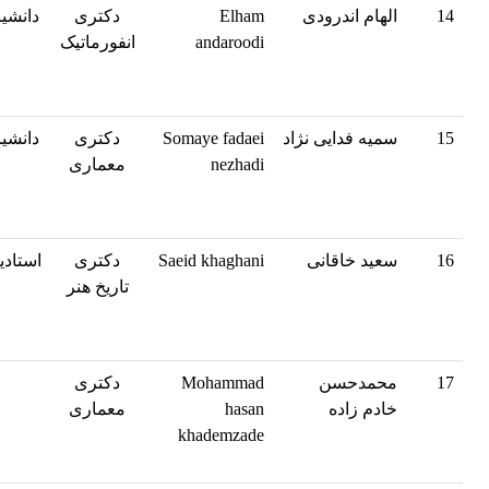
14
الهام اندرودی
Elham
دکتری
دانشیا
andaroodi
انفورماتیک
15
سمیه فدایی نژاد
Somaye fadaei
دکتری
دانشیا
nezhadi
معماری
16
سعید خاقانی
Saeid khaghani
دکتری
استادی
تاریخ هنر
17
محمدحسن
Mohammad
دکتری
خادم زاده
hasan
معماری
khademzade