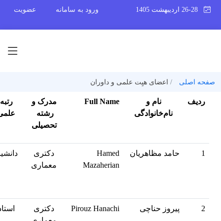
26-28 اردیبهشت 1405
ورود به سامانه
عضویت
صفحه اصلی
اعضای هیِت علمی و داوران
ردیف
نام و
Full Name
مدرک و
رتبه
نام‌خانوادگی
رشته
علمی
تحصیلی
1
حامد مظاهریان
Hamed
دکتری
دانشیا
Mazaherian
معماری
2
پیروز حناچی
Pirouz Hanachi
دکتری
استاد
معماری