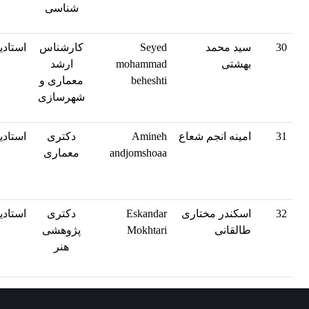
شناسی
30
سید محمد
Seyed
کارشناس
استادی
بهشتی
mohammad
ارشد
beheshti
معماری و
شهرسازی
31
امینه انجم شعاع
Amineh
دکتری
استادی
andjomshoaa
معماری
32
اسکندر مختاری
Eskandar
دکتری
استادی
طالقانی
Mokhtari
پژوهشی
هنر