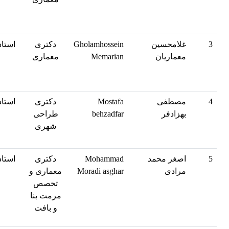
3
غلامحسین
Gholamhossein
دکتری
استاد
معماریان
Memarian
معماری
4
مصطفی
Mostafa
دکتری
استاد
بهزادفر
behzadfar
طراحی
شهری
5
اصغر محمد
Mohammad
دکتری
استاد
مرادی
Moradi asghar
معماری و
تخصص
مرمت بنا
و بافت