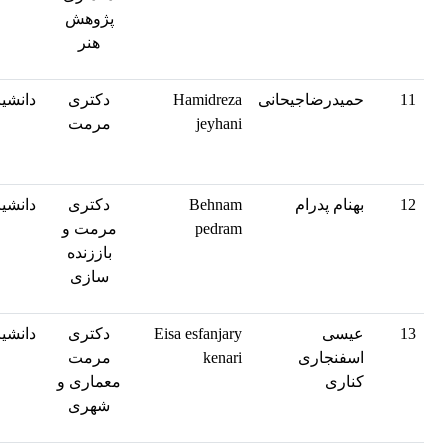
پژوهش
هنر
11
حمیدرضاجیحانی
Hamidreza
دکتری
دانشیا
jeyhani
مرمت
12
بهنام پدرام
Behnam
دکتری
دانشیا
pedram
مرمت و
باززنده
سازی
13
عیسی
Eisa esfanjary
دکتری
دانشیا
اسفنجاری
kenari
مرمت
کناری
معماری و
شهری