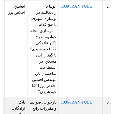
2
1039-IRAN-FULL
اتوپیا یا
افشین
پذ
رادیکالیته در
اخلاص پور
ش
نوسازی شهری،
بر
یا هیچ کدام
ار
–"نوسازی محله
ش
جوادیه، طرح
دکتر فلامکی
1372خورشیدی"
با گفتار "ایده
مسکن ِ در
استطاعت -
ساختمان باز،
مهندس افشین
اخلاص پور1401
خورشیدی"
3
1086-IRAN-FULL
بازخوانی ضوابط
بابک
پذ
و مقررات رایج
آزادگان،
ش