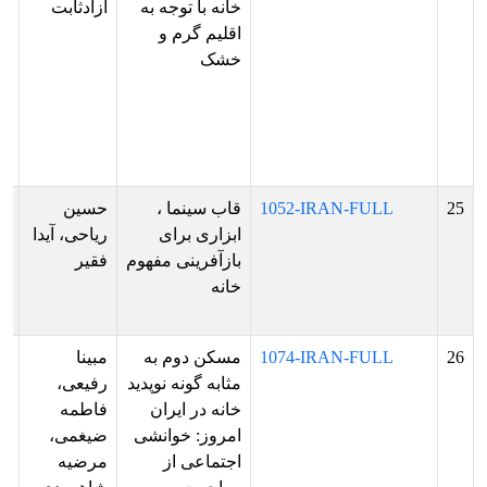
خانه با توجه به
آزادثابت
ش
اقلیم گرم و
بر
خشک
ار
فا
ها
ار
پو
25
1052-IRAN-FULL
قاب سینما ،
حسین
پذ
ابزاری برای
ریاحی، آیدا
ش
بازآفرینی مفهوم
فقیر
بر
خانه
ار
ش
26
1074-IRAN-FULL
مسکن دوم به‌
مبینا
پذ
مثابه گونه نوپدید
رفیعی،
ش
خانه در ایران
فاطمه
بر
امروز: خوانشی
ضیغمی،
ار
اجتماعی از
مرضیه
فا