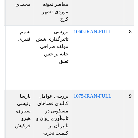
معاصر نمونه
محمدی
ار
موردی : شهر
ص
کرج
پو
8
1060-IRAN-FULL
بررسی
نسیم
پذ
تاثیرگذاری شش
قنبری
ش
مولفه طراحی
بر
خانه بر حس
ار
تعلق
فا
ها
ار
پو
9
1075-IRAN-FULL
بررسی عوامل
پارسا
پذ
کالبدی فضاهای
رئیسی
ش
مسکونی در
ستاری،
بر
تاب‌آوری روان و
هیرو
ار
تاثیر آن بر
فرکیش
فا
کیفیت تجربه
ها