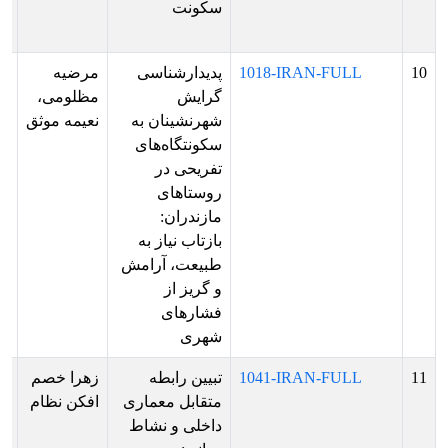
سکونت
ار
پو
10
1018-IRAN-FULL
پدیدارشناسی
مرضیه
پذ
گرایش
مظلومی،
ش
شهرنشینان به
نعیمه موثق
بر
سکونتگاه‌های
ار
تفریحی در
ش
روستاهای
مازندران:
بازتاب نیاز به
طبیعت، آرامش
و گریز از
فشارهای
شهری
11
1041-IRAN-FULL
تبیین رابطه
زهرا خصم
پذ
متقابل معماری
افکن نظام
ش
داخلی و نشاط
بر