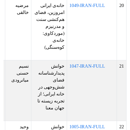
20
1049-IRAN-FULL
خانه‌ی ایرانی
مرضیه
پذ
امروزین، فضای
خالقی
ش
هم‌کنشی سنت
بر
و مدرنیزم
ار
(موردکاوی:
فا
خانه‌ی
ها
کوه‌سنگی)
ار
پو
21
1047-IRAN-FULL
خوانش
نسیم
پذ
پدیدارشناسانه
حسنی
ش
فضای
میانرودی
بر
شش‌وجهی در
ار
خانه ایرانی؛ از
فا
تجربه زیسته تا
ها
جهان معنا
ار
پو
22
1005-IRAN-FULL
خوانش
وحید
پذ