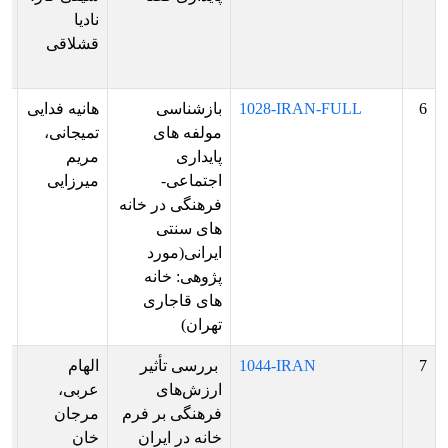
نادیا
ها
قشلاقی
ار
پو
6
1028-IRAN-FULL
بازشناسی
هانیه فدایی
پذ
مولفه های
تمیجانی،
ش
پایداری
مریم
بر
اجتماعی-
میرزایی
ار
فرهنگی در خانه
ش
های سنتی
ایرانی(مورد
پژوهی: خانه
های قاجاری
تهران)
7
1044-IRAN
بررسی تأثیر
الهام
پذ
ارزش‌های
عربی،
ش
فرهنگی بر فرم
مرجان
م
خانه در ایران
خان
بر