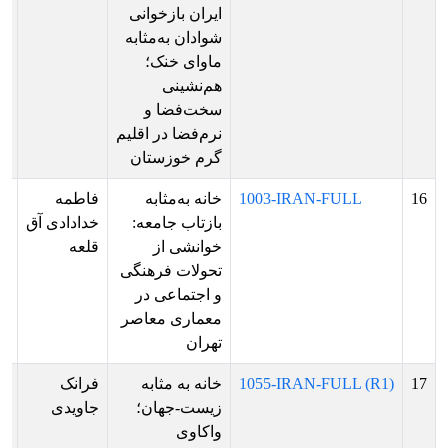
ایران بازخوانی
ها
شوادان به‌مثابه
ار
ماوای خنک؛
پو
هم‌نشینی
سخت‌فضا و
نرم‌فضا در اقلیم
گرم خوزستان
16
1003-IRAN-FULL
خانه به‌مثابه
فاطمه
پذ
بازتاب جامعه:
خدادادی آق
ش
خوانشی از
قلعه
بر
تحولات فرهنگی
ار
و اجتماعی در
ش
معماری معاصر
تهران
17
1055-IRAN-FULL (R1)
خانه به مثابه
فرانک
پذ
زیست-جهان؛
جاویدی
ش
واکاوی
بر