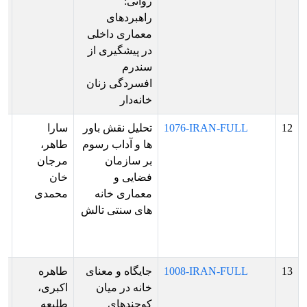
روانی:
ار
راهبردهای
فا
معماری داخلی
ها
در پیشگیری از
ار
سندرم
پو
افسردگی زنان
خانه‌دار
12
1076-IRAN-FULL
تحلیل نقش باور
سارا
پذ
ها و آداب رسوم
طاهر،
ش
بر سازمان
مرجان
بر
فضایی و
خان
ار
معماری خانه
محمدی
فا
های سنتی تالش
ها
ار
پو
13
1008-IRAN-FULL
جایگاه و معنای
طاهره
پذ
خانه در میان
اکبری،
ش
کوچندهای
طلیعه
بر