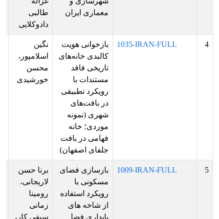
شهرسازی و
غزاله
بر
معماری ایران
طالبی
ار
دادوکلایی
ش
4
1035-IRAN-FULL
بازخوانی هویت
نگین
پذ
کالبدی خانه‌های
اسلامپور،
ش
تاریخی فاقد
محسن
بر
مستندات با
خورشیدی
ار
رویکرد تطبیقی
فا
در بافت‌های
ها
شهری (نمونه
ار
موردی؛ خانه
پو
فهامی در بافت
جلفای اصفهان)
5
1009-IRAN-FULL
بازسازی فضای
برنا حسن
پذ
مسکونی با
لاریجانی،
ش
رویکرد استفاده
رومینا
بر
از شاخه های
زمانی
ار
پایداری فضا
سیفی کار،
فا