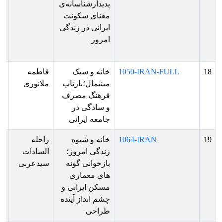
پدیدارشناسانه‌ی
ار
معنای سکونت
فا
ایرانی در زندگی
ها
امروز
ار
پو
18
1050-IRAN-FULL
خانه و سبک
فاطمه
پذ
مینیمال؛بازتاب
ملانوری
ش
فرهنگ مصرف
بر
و سادگی در
ار
جامعه ایرانی
ش
19
1064-IRAN
خانه و شیوه
راحله
پذ
زندگی امروز؛
السادات
ش
بازخوانی گونه
سیدعربی
م
های معماری
بر
مسکن ایرانی و
ار
چشم انداز آینده
ص
طراحی
پو