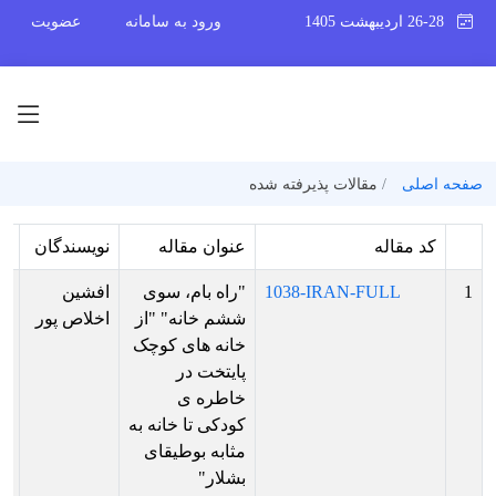
26-28 اردیبهشت 1405
ورود به سامانه
عضویت
صفحه اصلی
مقالات پذیرفته شده
کد مقاله
عنوان مقاله
نویسندگان
و
1
1038-IRAN-FULL
"راه بام، سوی
افشین
پذ
ششم خانه" "از
اخلاص پور
ش
خانه های کوچک
بر
پایتخت در
ار
خاطره ی
فا
کودکی تا خانه به
ها
مثابه بوطیقای
ار
بشلار"
پو