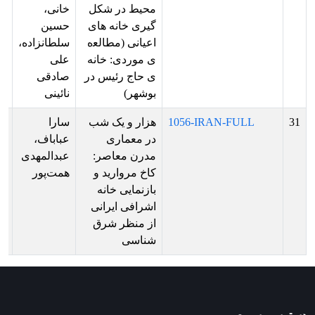
محیط در شکل
خانی،
ش
گیری خانه های
حسین
بر
اعیانی (مطاﻟﻌه
سلطانزاده،
ار
ی موردی: خانه
علی
ش
ی حاج رئیس در
صادقی
بوشهر)
نائینی
31
1056-IRAN-FULL
هزار و یک شب
سارا
پذ
در معماری
عباباف،
ش
مدرن معاصر:
عبدالمهدی
بر
کاخ مروارید و
همت‌پور
ار
بازنمایی خانه
ش
اشرافی ایرانی
از منظر شرق
شناسی