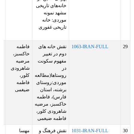
خانه‌های تاریخی
ار
مشهد نمونه
فا
موردی: خانه
ها
تاریخی غفوری
ار
پو
29
1063-IRAN-FULL
نقش خانه های
فاطمه
پذ
دوم در تغییر
خاکسبز،
ش
مفهوم سکونت
مرضیه
بر
در
شاهرودی
ار
روستاها(مطالعه
کلور،
ش
موردی:روستای
فاطمه
برشنه، استان
ضیغمی
فارس)، فاطمه
خاکسبز، مرضیه
شاهرودی کلور،
فاطمه ضیغمی
30
1031-IRAN-FULL
نقش فرهنگ و
مهسا
پذ